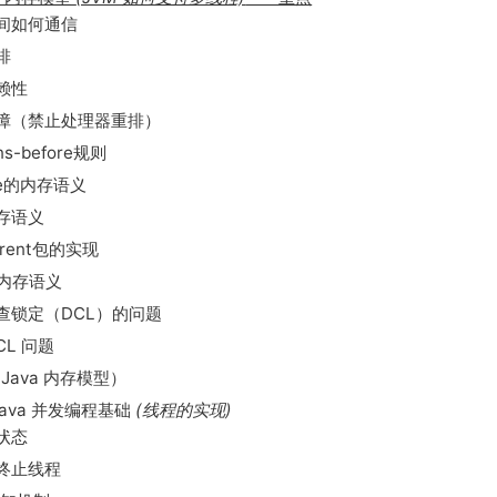
间如何通信
排
赖性
障（禁止处理器重排）
ns-before规则
ile的内存语义
存语义
rrent包的实现
l的内存语义
查锁定（DCL）的问题
CL 问题
Java 内存模型）
 Java 并发编程基础
(线程的实现)
状态
终止线程