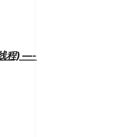
线程)
—-