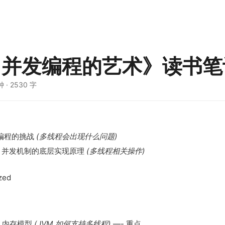
va 并发编程的艺术》读书
钟
·
2530 字
发编程的挑战
(多线程会出现什么问题)
ava 并发机制的底层实现原理
(多线程相关操作)
zed
va 内存模型
(JVM 如何支持多线程)
—- 重点