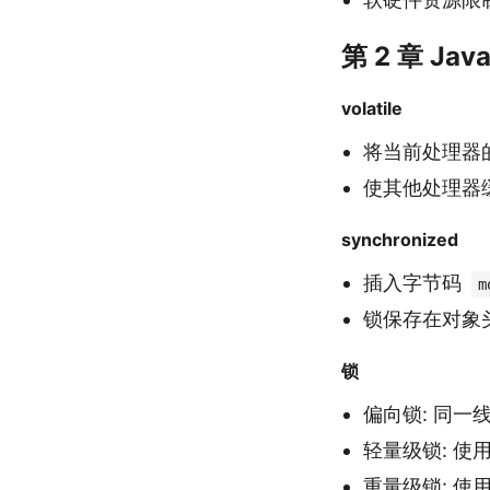
第 2 章 J
volatile
将当前处理器
使其他处理器
synchronized
插入字节码
m
锁保存在对象
锁
偏向锁: 同一
轻量级锁: 使
重量级锁: 使用