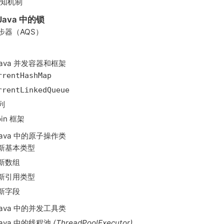
通知机制
 Java 中的锁
步器（AQS）
 Java 并发容器和框架
rrentHashMap
rrentLinkedQueue
列
oin 框架
 Java 中的原子操作类
新基本类型
新数组
新引用类型
新字段
 Java 中的并发工具类
 Java 中的线程池
(ThreadPoolExecutor)