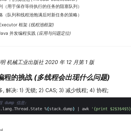
列（用于保存等待执行的任务的阻塞队列）
略（队列和线程池饱满后对新任务的策略）
 Executor 框架
(线程池框架)
章 Java 并发编程实践
(应用与问题定位)
 机械工业出版社 2020 年 12 月第 1 版
发编程的挑战
(多线程会出现什么问题)
决: 1) 无锁; 2) CAS; 3) 减少线程; 4) 协程;
 dump 信息:
.lang.Thread.State %
{
stack.dump
}
|
 awk 
'{print $2$3$4$5}
制