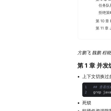
任务队
拒绝策
第 10 章
第 11 
方鹏飞 魏鹏 程晓明
第 1 章 并
上下文切换过多, 解
1
## 查看线程
2
grep java
死锁
软硬件资源限