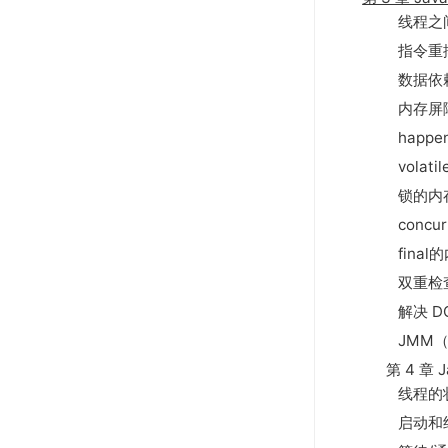
线程之
指令重
数据依
内存屏
happe
volat
锁的内
concu
fina
双重检
解决 D
JMM（
第 4 章
线程的
启动和