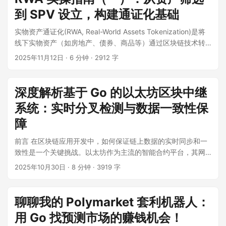
到 SPV 设立，构建通证化基础
实物资产通证化(RWA, Real-World Assets Tokenization)是将
线下实物资产（如房地产、债券、商品等）通过区块链技术转
化为可在链上交易的数字通证的创新金融模式。本指南将详细
2025年11月12日
·
6 分钟
·
2912 字
阐述如何将商业地产租金收益权通证化，使普通投资者能够以
较低门槛参与原本只对机构或高净值人群开放的房地产投资领
域。 ...
深度解析基于 Go 的以太坊区块中继
系统：实时分叉检测与数据一致性保
障
前言 在区块链应用开发中，如何保证链上数据的实时同步和一
致性是一个关键挑战。以太坊作为主流的智能合约平台，其网
络偶尔会发生区块分叉，这可能导致依赖链上数据的应用出现
2025年10月30日
·
8 分钟
·
3919 字
不一致问题。本文将详细介绍一个基于Go语言开发的以太坊区
块中继系统（eth-relay），该系统不仅能够实时同步以太坊区
块数据，还具备强大的分叉自动检测和回滚机制，确保数据的
聊聊我的 Polymarket 套利机器人：
准确性和一致性。 ...
用 Go 找预测市场的赚钱机会！