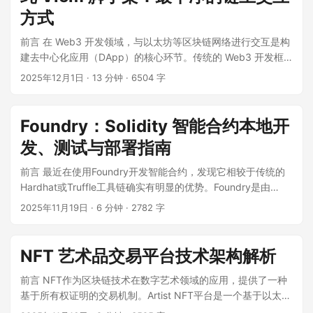
方式
前言 在 Web3 开发领域，与以太坊等区块链网络进行交互是构
建去中心化应用（DApp）的核心环节。传统的 Web3 开发框
架如 wagmi 为开发者提供了便利的 React Hooks，但有时我们
2025年12月1日
·
13 分钟
·
6504 字
也需要更底层、更灵活的控制。 ...
Foundry：Solidity 智能合约本地开
发、测试与部署指南
前言 最近在使用Foundry开发智能合约，发现它相较于传统的
Hardhat或Truffle工具链确实有明显的优势。Foundry是由
Paradigm团队开发的Ethereum智能合约开发工具包，基于
2025年11月19日
·
6 分钟
·
2782 字
Rust构建，包括四个核心组件：forge（编译、测试与部署）、
cast（链上交互）、anvil（本地节点模拟）和chisel（Solidity
REPL）。特别值得一提的是，它支持原生Solidity测试，无需
NFT 艺术品交易平台技术架构解析
JavaScript，同时还有模糊测试（fuzzing）支持，性能也相当
出色。 ...
前言 NFT作为区块链技术在数字艺术领域的应用，提供了一种
基于所有权证明的交易机制。Artist NFT平台是一个基于以太坊
的去中心化系统，支持艺术品的创作、发行和交易。本文分析