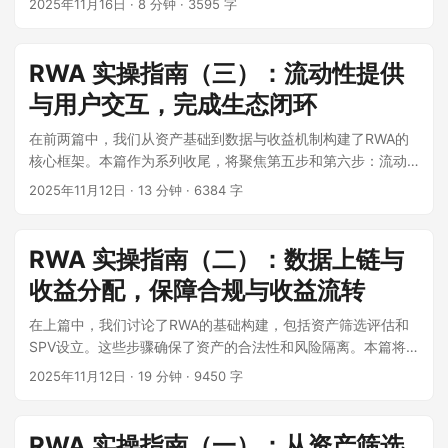
2025年11月16日
·
8 分钟
·
3595 字
其技术架构，涵盖智能合约实现、存储策略和前端集成等方
面。 ...
RWA 实操指南（三）：流动性提供
与用户交互，完成生态闭环
在前两篇中，我们从资产基础到数据与收益机制构建了RWA的
核心框架。本篇作为系列收尾，将聚焦第五步和第六步：流动
性提供以及用户交互界面开发。这些环节将RWA从技术原型转
2025年11月12日
·
13 分钟
·
6384 字
向实际应用，完成生态闭环。 ...
RWA 实操指南（二）：数据上链与
收益分配，保障合规与收益流转
在上篇中，我们讨论了RWA的基础构建，包括资产筛选评估和
SPV设立。这些步骤确保了资产的合法性和风险隔离。本篇将
延续这一逻辑，聚焦第三步和第四步：数据合规上链处理，以
2025年11月12日
·
19 分钟
·
9450 字
及收益分配机制的设计。这两个环节是RWA从静态资产转向动
态通证化的关键，帮助实现数据的可追溯性和投资者的收益兑
现。 ...
RWA 实操指南（一）：从资产筛选