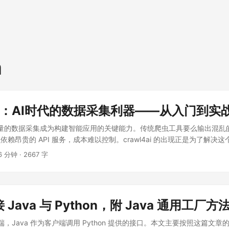
n
4AI：AI时代的数据采集利器——从入门到实
高质量的数据采集成为构建智能应用的关键能力。传统爬虫工具要么输出混乱的
赖昂贵的 API 服务，成本难以控制。crawl4ai 的出现正是为了解决
术架构、安装踩坑到实战配置，带你全面掌握这款 AI 友好的开源爬虫工具。
6 分钟
·
2667 字
连接 Java 与 Python，附 Java 通用工厂方
务端，Java 作为客户端调用 Python 提供的接口。本文主要按照这篇文章的思