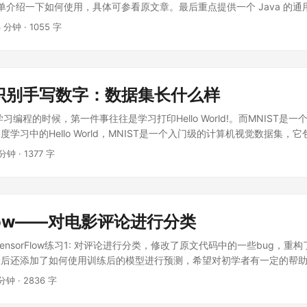
面简单介绍一下如何使用，具体可参看原文章。最后重点提供一个 Java 的
的接口。 ...
3 分钟
·
1055 字
识别手写数字：数据集长什么样
习编程的时候，第一件事往往是学习打印Hello World!。而MNIST是
学习中的Hello World，MNIST是一个入门级的计算机视觉数据集，
 分钟
·
1377 字
rflow——对电影评论进行分类
ensorFlow练习1: 对评论进行分类，修改了原文代码中的一些bug，重
最后还添加了如何使用训练后的模型进行预测，希望对初学者有一定的帮
orflow相关的练习，大家可以多多关注一下，感谢作者的分享。 ...
 分钟
·
2836 字