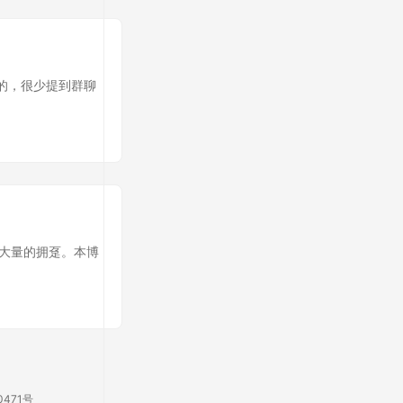
聊的，很少提到群聊
了大量的拥趸。本博
0471号