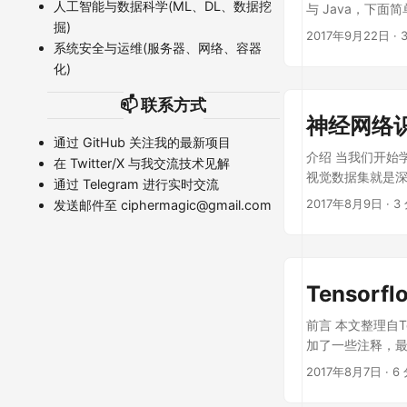
人工智能与数据科学(ML、DL、数据挖
与 Java，下
掘)
调用 Thrift 提供
2017年9月22日
·
系统安全与运维(服务器、网络、容器
化)
📫 联系方式
神经网络
通过
GitHub
关注我的最新项目
介绍 当我们开始学
在
Twitter/X
与我交流技术见解
视觉数据集就是深度
通过
Telegram
进行实时交流
图片： ...
2017年8月9日
·
3
发送邮件至
ciphermagic@gmail.com
Tenso
前言 本文整理自T
加了一些注释，
中还有很多tens
2017年8月7日
·
6