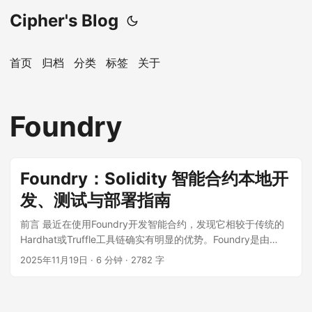
Cipher's Blog
首页
归档
分类
标签
关于
Foundry
Foundry：Solidity 智能合约本地开
发、测试与部署指南
前言 最近在使用Foundry开发智能合约，发现它相较于传统的
Hardhat或Truffle工具链确实有明显的优势。Foundry是由
Paradigm团队开发的Ethereum智能合约开发工具包，基于
2025年11月19日
·
6 分钟
·
2782 字
Rust构建，包括四个核心组件：forge（编译、测试与部署）、
cast（链上交互）、anvil（本地节点模拟）和chisel（Solidity
REPL）。特别值得一提的是，它支持原生Solidity测试，无需