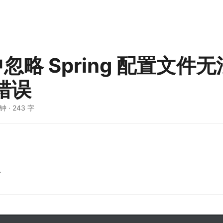
 中忽略 Spring 配置文件
的错误
分钟
·
243 字
了