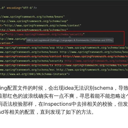
ring配置文件的时候，会出现idea无法识别schema，
着那红色的波浪线确实有一点不爽，寻思着能不能忽略这
法校验那样，在Inspections中去掉相关的校验，但发现In
，xsd等相关的配置，直到发现了如下的方法。