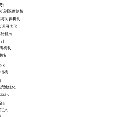
析
检测机制深度剖析
扫描与同步机制
PC调用优化
容错机制
设计
击机制
机制
优化
表结构
南
连接池优化
化优化
系统
标定义