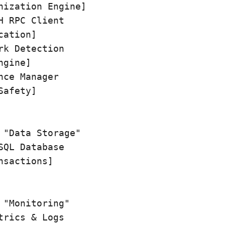
nization Engine]

H RPC Client
ation]

rk Detection
gine]

nce Manager
afety]

 "Data Storage"

SQL Database
nsactions]

 "Monitoring"

trics & Logs