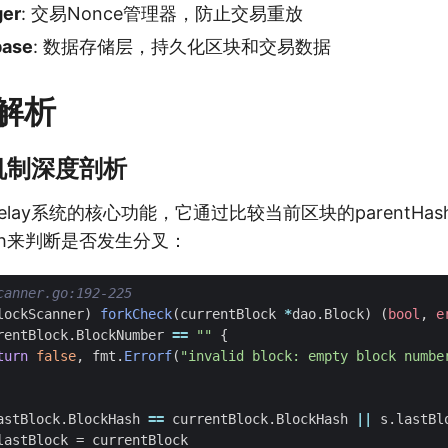
er
: 交易Nonce管理器，防止交易重放
base
: 数据存储层，持久化区块和交易数据
解析
测机制深度剖析
relay系统的核心功能，它通过比较当前区块的parentH
ash来判断是否发生分叉：
canner.go:192-225
lockScanner
)
forkCheck
(
currentBlock
*
dao
.
Block
)
(
bool
,
e
rentBlock
.
BlockNumber
==
""
{
turn
false
,
fmt
.
Errorf
(
"invalid block: empty block numbe
astBlock
.
BlockHash
==
currentBlock
.
BlockHash
||
s
.
lastBl
lastBlock
=
currentBlock