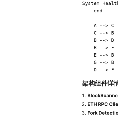
System Health
    end

    A --> C

    C --> B

    B --> D

    B --> F

    E --> B

    G --> B

    D --> F
架构组件详
BlockScanne
ETH RPC Clie
Fork Detecti