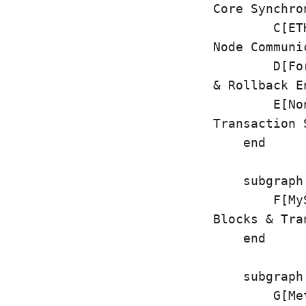
Core Synchro
        C[ET
Node Communic
        D[Fo
& Rollback En
        E[No
Transaction S
    end

    subgraph
        F[My
Blocks & Tra
    end

    subgraph
        G[Me