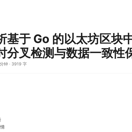
析基于 Go 的以太坊区块
时分叉检测与数据一致性
 分钟
·
3919 字
析
详情