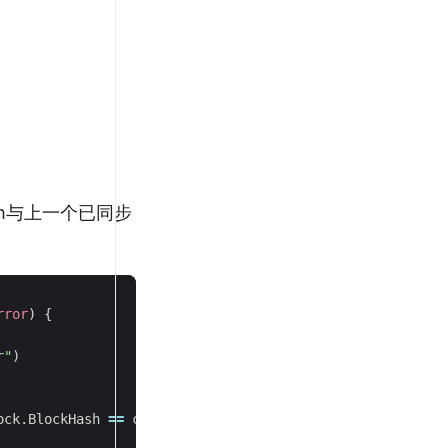
ash与上一个已同步
rror
)
{
r"
)
ock
.
BlockHash
==
currentBlock
.
ParentHash
{