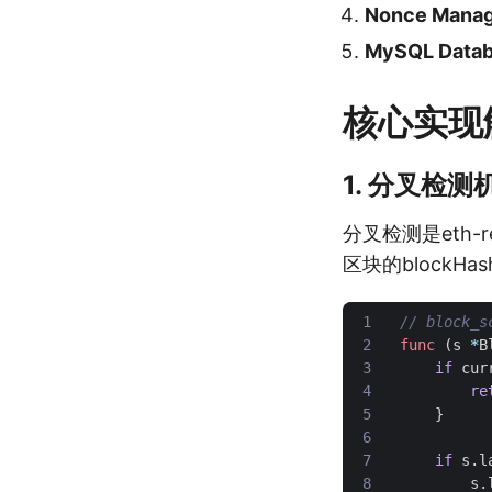
Nonce Manag
MySQL Data
核心实现
1. 分叉检
分叉检测是eth-
区块的blockH
 1
// block_s
 2
func
(
s
*
B
 3
if
cur
 4
re
 5
}
 6
 7
if
s
.
l
 8
s
.